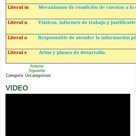
Literal m
Mecanismos de rendición de cuentas a la 
Literal n
Viáticos, informes de trabajo y justificativ
Literal o
Responsable de atender la información pú
Literal s
Actas y planes de desarrollo.
Anterior
Siguiente
Categoría:
Uncategorised
VIDEO