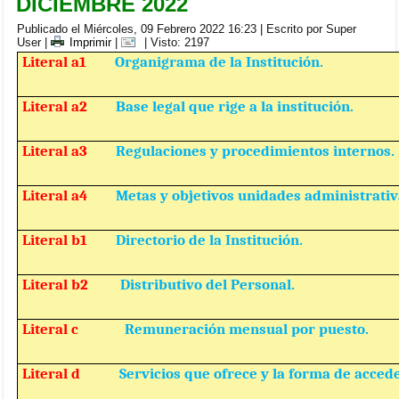
DICIEMBRE 2022
Publicado el Miércoles, 09 Febrero 2022 16:23
|
Escrito por Super
User
|
Imprimir
|
| Visto: 2197
Literal a1
Organigrama de la Institución.
Literal a2
Base legal que rige a la institución.
Literal a3
Regulaciones y procedimientos internos.
Literal a4
Metas y objetivos unidades administrativ
Literal b1
Directorio de la Institución.
Literal b2
Distributivo del Personal.
Literal c
Remuneración mensual por puesto.
Literal d
Servicios que ofrece y la forma de accede