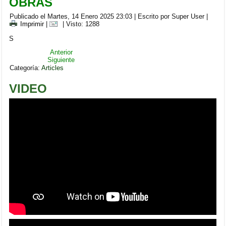
OBRAS
Publicado el Martes, 14 Enero 2025 23:03
|
Escrito por Super User
|
Imprimir
|
| Visto: 1288
S
Anterior
Siguiente
Categoría:
Articles
VIDEO