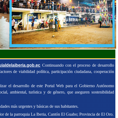
aldelaiberia.gob.ec
Continuando con el proceso de desarrollo
ctores de viabilidad política, participación ciudadana, cooperación
alizar el desarrollo de este Portal Web para el Gobierno Autónomo
cial, ambiental, turística y de género, que aseguren sostenibilidad
dades más urgentes y básicas de sus habitantes.
or de la parroquia La Iberia, Cantón El Guabo; Provincia de El Oro.