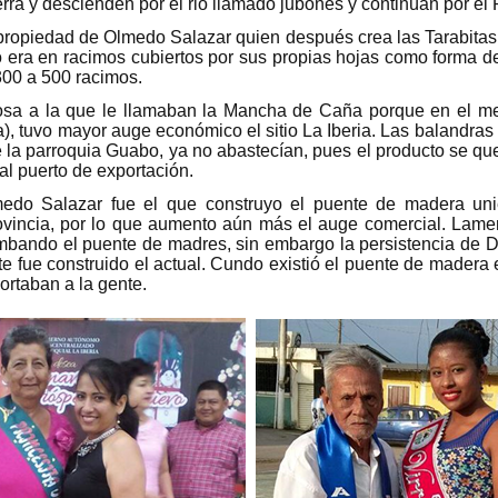
ra y descienden por el rio llamado jubones y continúan por el P
 propiedad de Olmedo Salazar quien después crea las Tarabitas 
era en racimos cubiertos por sus propias hojas como forma d
300 a 500 racimos.
osa a la que le llamaban la Mancha de Caña porque en el me
), tuvo mayor auge económico el sitio La Iberia. Las balandra
e la parroquia Guabo, ya no abastecían, pues el producto se que
l puerto de exportación.
do Salazar fue el que construyo el puente de madera unie
ovincia, por lo que aumento aún más el auge comercial. Lame
mbando el puente de madres, sin embargo la persistencia de 
fue construido el actual. Cundo existió el puente de madera e
ortaban a la gente.