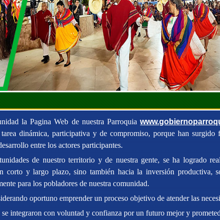
unidad la Pagina Web de nuestra Parroquia
www.gobiernoparroqui
a tarea dinámica, participativa y de compromiso, porque han surgido fa
sarrollo entre los actores participantes.
unidades de nuestro territorio y de nuestra gente, se ha logrado re
 corto y largo plazo, sino también hacia la inversión productiva, so
almente para los pobladores de nuestra comunidad.
iderando oportuno emprender un proceso objetivo de atender las necesi
e integraron con voluntad y confianza por un futuro mejor y prometed