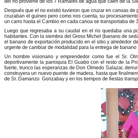
del rio proviene de los 7 Ramales de agua que caen de la Sier
Después que el rio existió tuvieron que cruzar en canoas de
cruzaban el guineo pero como nos cuenta, su procesamiento 
un carro hasta el Cambio en cada canoa se transportaba de 
Luego que regresaba a su caudal en el rio quedaba una p
habitantes. Con la siembra del Gross Michel (banano de seda
el banano de exportación producido en el sitio y alrededor d
urgente de cambiar de modalidad para la entrega de banano a
Un hombre visionario y emprendedor como fue el Sr. Olme
deportivamente la parroquia El Guabo con el resto de la Pr
fuerte, trunco las esperanzas de Don Olmedo Salazar, derru
construyera un nuevo puente de madera, hasta que finalmente 
de Sr. Damanzo Gonzabay y en los tiempos de fiestas transp