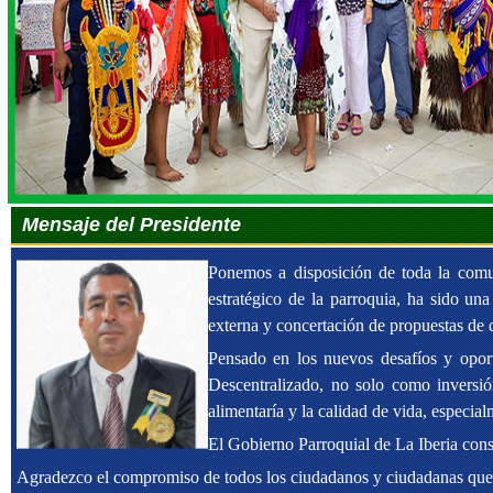
Mensaje del Presidente
Ponemos a disposición de toda la com
estratégico de la parroquia, ha sido un
externa y concertación de propuestas de de
Pensado en los nuevos desafíos y oport
Descentralizado, no solo como inversión
alimentaría y la calidad de vida, especi
El Gobierno Parroquial de La Iberia cons
Agradezco el compromiso de todos los ciudadanos y ciudadanas que s