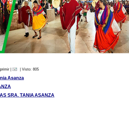
primir
|
| Visto: 805
ania Asanza
ANZA
AS SRA. TANIA ASANZA